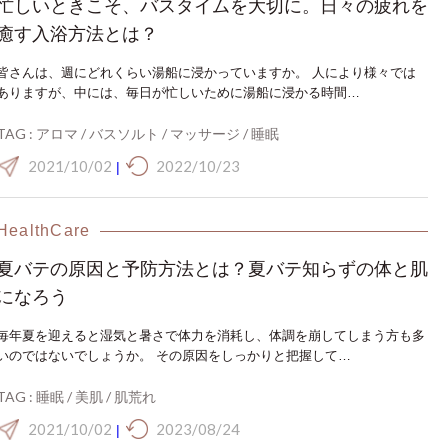
忙しいときこそ、バスタイムを大切に。日々の疲れを
癒す入浴方法とは？
皆さんは、週にどれくらい湯船に浸かっていますか。 人により様々では
ありますが、中には、毎日が忙しいために湯船に浸かる時間…
TAG :
アロマ
/
バスソルト
/
マッサージ
/
睡眠
2021/10/02
2022/10/23
|
HealthCare
夏バテの原因と予防方法とは？夏バテ知らずの体と肌
になろう
毎年夏を迎えると湿気と暑さで体力を消耗し、体調を崩してしまう方も多
いのではないでしょうか。 その原因をしっかりと把握して…
TAG :
睡眠
/
美肌
/
肌荒れ
2021/10/02
2023/08/24
|