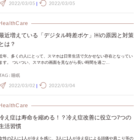
2022/03/05
2022/03/05
|
HealthCare
最近増えている「デジタル時差ボケ」￼の原因と対策
とは？
近年、多くの人にとって、スマホは日常生活で欠かせない存在となってい
ます。 ついつい、スマホの画面を見ながら長い時間を過ご…
TAG :
睡眠
2022/03/02
2022/03/04
|
HealthCare
冷え症は寿命を縮める！？冷え症改善に役立つ7つの
生活習慣
女性の2人に1人が冷えを感じ、3人に1人が冷え症による頭痛や肩こり等の