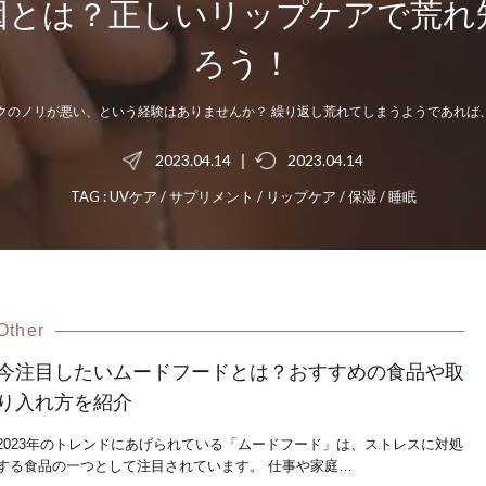
因とは？正しいリップケアで荒れ
ろう！
クのノリが悪い、という経験はありませんか？ 繰り返し荒れてしまうようであれば
2023.04.14
|
2023.04.14
TAG :
UVケア
/
サプリメント
/
リップケア
/
保湿
/
睡眠
Other
今注目したいムードフードとは？おすすめの食品や取
り入れ方を紹介
2023年のトレンドにあげられている「ムードフード」は、ストレスに対処
する食品の一つとして注目されています。 仕事や家庭…