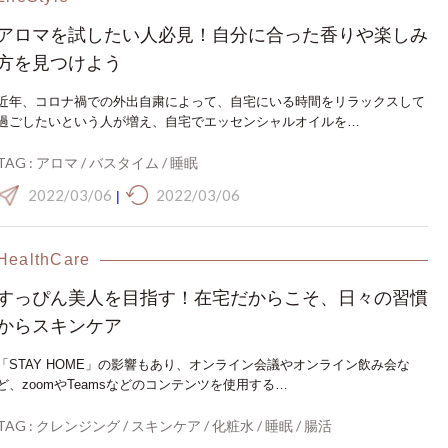
アロマを試したい人必見！自分に合った香りや楽しみ
方を見つけよう
近年、コロナ禍での外出自粛によって、自宅にいる時間をリラックスして
過ごしたいという人が増え、自宅でエッセンシャルオイルを…
TAG :
アロマ
/
バスタイム
/
睡眠
2022/03/06
2022/03/06
|
HealthCare
すっぴん美人を目指す！在宅だからこそ、日々の習慣
からスキンケア
「STAY HOME」の影響もあり、オンライン会議やオンライン飲み会な
ど、zoomやTeamsなどのコンテンツを使用する…
TAG :
クレンジング
/
スキンケア
/
化粧水
/
睡眠
/
腸活