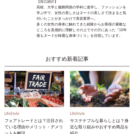
【自己紹介】
高校、大学と服飾関係の学科に進学し、ファッションを
学ぶ中で、女性の美しさはヌードの美しさで決まると気
付いたことがきっかけで美容業界へ。
多くの女性の身体に触れてきた経験からお客様の素敵な
ところを直感的に理解しその上でその方にあった『10年
後もヌードが綺麗な身体づくり』を目指しています。
おすすめ新着記事
LifeStyle
LifeStyle
フェアトレードとは？注目され
サステナブルな暮らしとは？身
ている理由やメリット・デメリ
近な取り組みやおすすめ商品を
ットを解説
紹介