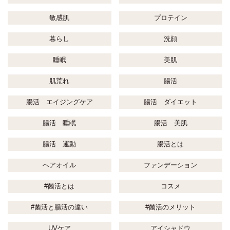
敏感肌
プロテイン
暮らし
洗顔
睡眠
美肌
肌荒れ
腸活
腸活 エイジングケア
腸活 ダイエット
腸活 睡眠
腸活 美肌
腸活 運動
腸活とは
ヘアオイル
ファンデーション
#菌活とは
コスメ
#菌活と腸活の違い
#菌活のメリット
UVケア
アイシャドウ