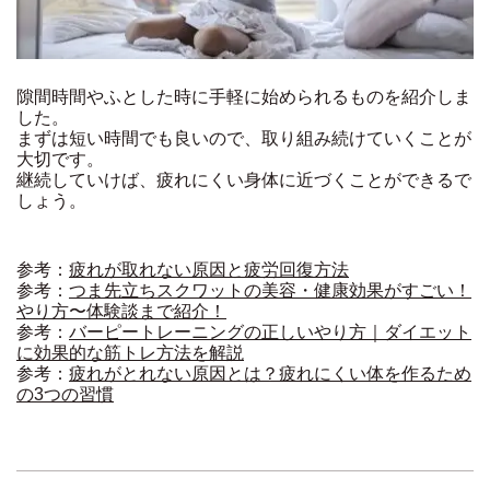
隙間時間やふとした時に手軽に始められるものを紹介しま
した。
まずは短い時間でも良いので、取り組み続けていくことが
大切です。
継続していけば、疲れにくい身体に近づくことができるで
しょう。
参考：
疲れが取れない原因と疲労回復方法
参考：
つま先立ちスクワットの美容・健康効果がすごい！
やり方〜体験談まで紹介！
参考：
バーピートレーニングの正しいやり方｜ダイエット
に効果的な筋トレ方法を解説
参考：
疲れがとれない原因とは？疲れにくい体を作るため
の3つの習慣