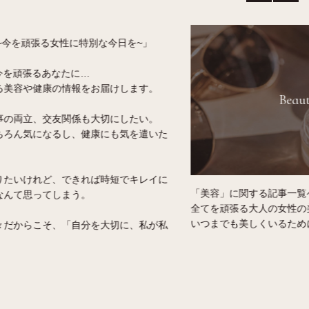
Beauty
「健康」に関
いつまでも若
「美容」に関する記事一覧ページです。
い女性をアシ
全てを頑張る大人の女性の美しさをサポート。
女性らしい身
いつまでも美しくいるためには、お肌や身体への
健康的な毎日
気遣いやケアは必要です。
す。
貴方に合ったオーガニックのコスメやスキンケア
の選び方、メンテナンス方法などをご紹介しま
す。