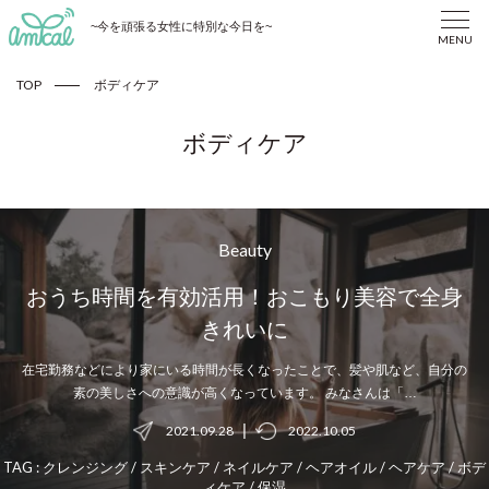
~今を頑張る女性に特別な今日を~
MENU
TOP
ボディケア
ボディケア
Beauty
おうち時間を有効活用！おこもり美容で全身
きれいに
在宅勤務などにより家にいる時間が長くなったことで、髪や肌など、自分の
素の美しさへの意識が高くなっています。 みなさんは「…
|
2021.09.28
2022.10.05
TAG :
クレンジング
/
スキンケア
/
ネイルケア
/
ヘアオイル
/
ヘアケア
/
ボデ
ィケア
/
保湿