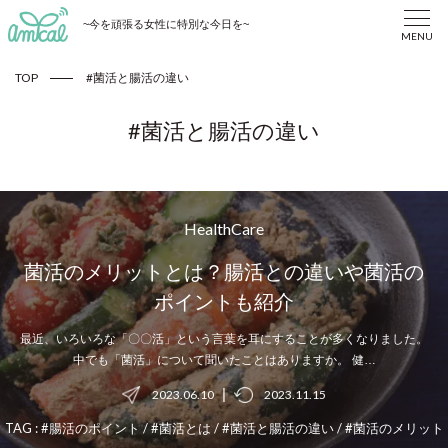
~今を頑張る女性に特別な今日を~
MENU
TOP
#菌活と腸活の違い
#菌活と腸活の違い
HealthCare
菌活のメリットとは？腸活との違いや菌活の
ポイントも紹介
最近、いろいろな「〇〇活」という言葉を耳にすることが多くなりました。
中でも「菌活」について聞いたことはありますか。 健…
|
2023.06.10
2023.11.15
TAG :
#腸活のポイント
/
#菌活とは
/
#菌活と腸活の違い
/
#菌活のメリット