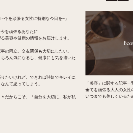
Beauty
「健康」に関
いつまでも若
「美容」に関する記事一覧ページです。
い女性をアシ
全てを頑張る大人の女性の美しさをサポート。
女性らしい身
いつまでも美しくいるためには、お肌や身体への
健康的な毎日
気遣いやケアは必要です。
す。
貴方に合ったオーガニックのコスメやスキンケア
の選び方、メンテナンス方法などをご紹介しま
す。