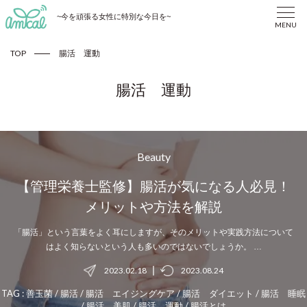
~今を頑張る女性に特別な今日を~
MENU
TOP
腸活 運動
腸活 運動
Beauty
【管理栄養士監修】腸活が気になる人必見！
メリットや方法を解説
「腸活」という言葉をよく耳にしますが、そのメリットや実践方法について
はよく知らないという人も多いのではないでしょうか。 …
|
2023.02.18
2023.08.24
TAG :
善玉菌
/
腸活
/
腸活 エイジングケア
/
腸活 ダイエット
/
腸活 睡眠
/
腸活 美肌
/
腸活 運動
/
腸活とは