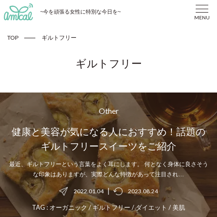
~今を頑張る女性に特別な今日を~
MENU
TOP
ギルトフリー
ギルトフリー
Other
健康と美容が気になる人におすすめ！話題の
ギルトフリースイーツをご紹介
最近、ギルトフリーという言葉をよく耳にします。 何となく身体に良さそう
な印象はありますが、実際どんな特徴があって注目され…
|
2022.01.04
2023.08.24
TAG :
オーガニック
/
ギルトフリー
/
ダイエット
/
美肌